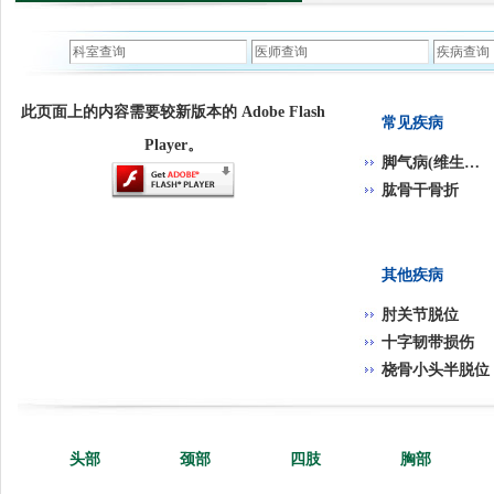
此页面上的内容需要较新版本的 Adobe Flash
常见疾病
Player。
脚气病(维生素B1缺乏病)
肱骨干骨折
其他疾病
肘关节脱位
十字韧带损伤
桡骨小头半脱位
头部
颈部
四肢
胸部