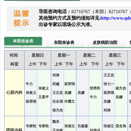
导医咨询电话：
82716767（本部）827167
其他预约方式及预约须知详见:
http://www.qd
出诊专家以现场公示为准。
本部坐诊表
东院坐诊表
皮肤病防治院
时间
星期日
星期一
星期二
星期三
科室
上午 下午
上午 下午
上午 下午
上午 下午
何涛
王正忠
牛力
武越
延荣强
张七一
张俊义
邢秀民
侯方杰
心脏内科
张俊义
王正忠
吴娜
吴娜
延荣强
王晏平
牛力
吴娜
延荣强
任永强
许耀文
吴娜
侯方杰
何涛
魏东
专家轮
专家轮
张淑立
吕森森
张淑立
栾念旭
呼吸内科
王光艳
赵伟业