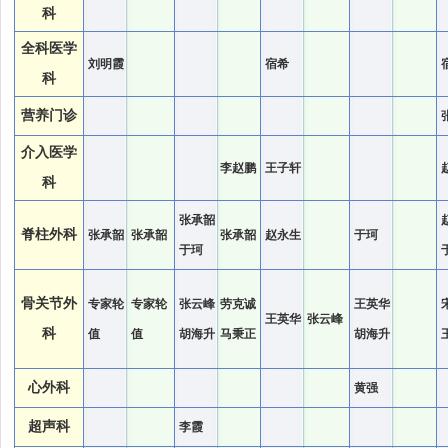
科
全科医学
刘明霞
宿希
科
营养门诊
介入医学
李赵鹏
王子轩
科
张承韶
脊柱外科
张承韶
张承韶
张承韶
赵永生
于珂
于珂
骨关节外
专家轮
专家轮
张云峰
劳克诚
王英华
王英华
张云峰
科
值
值
胡海升
马秉正
胡海升
心外科
黄强
超声科
李霞