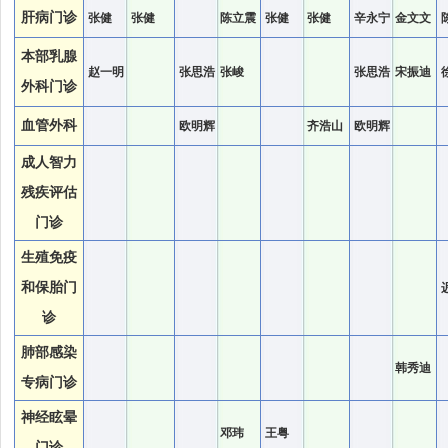
肝病门诊
张健
张健
陈立震
张健
张健
辛永宁
金文文
本部乳腺
赵一明
张思浩
张峻
张思浩
宋振迪
外科门诊
血管外科
欧明辉
齐浩山
欧明辉
成人智力
残疾评估
门诊
生殖免疫
和保胎门
诊
肺部感染
韩秀迪
专病门诊
神经眩晕
邓玮
王粤
门诊