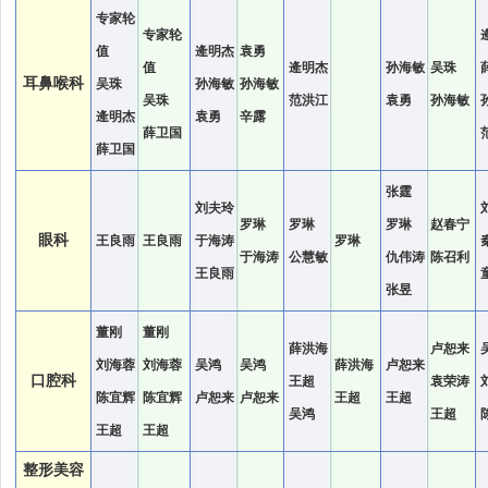
专家轮
专家轮
值
逄明杰
袁勇
值
逄明杰
孙海敏
吴珠
耳鼻喉科
吴珠
孙海敏
孙海敏
吴珠
范洪江
袁勇
孙海敏
逄明杰
袁勇
辛露
薛卫国
薛卫国
张霆
刘夫玲
罗琳
罗琳
罗琳
赵春宁
眼科
王良雨
王良雨
于海涛
罗琳
于海涛
公慧敏
仇伟涛
陈召利
王良雨
张昱
董刚
董刚
薛洪海
卢恕来
刘海蓉
刘海蓉
吴鸿
吴鸿
薛洪海
卢恕来
口腔科
王超
袁荣涛
陈宜辉
陈宜辉
卢恕来
卢恕来
王超
王超
吴鸿
王超
王超
王超
整形美容