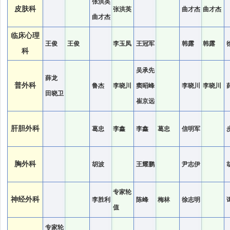
张洪英
皮肤科
张洪英
曲才杰
曲才杰
曲才杰
临床心理
王俊
王俊
李玉凤
王冠军
韩露
韩露
科
吴承先
薛龙
普外科
鲁杰
李晓川
窦昭峰
李晓川
李晓川
田晓卫
崔京远
肝胆外科
葛忠
李鑫
李鑫
葛忠
信明军
胸外科
胡波
王耀鹏
尹志伊
专家轮
神经外科
李胜利
陈峰
梅林
徐志明
值
专家轮