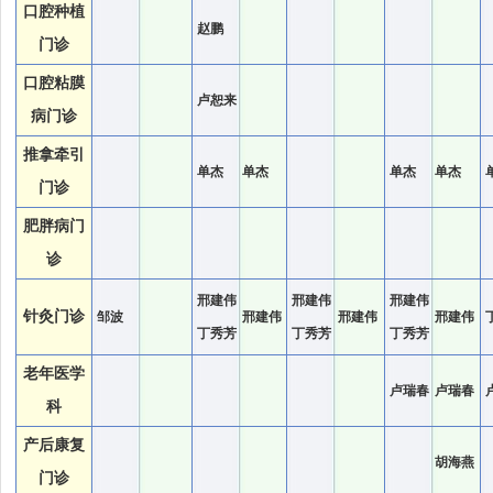
口腔种植
赵鹏
门诊
口腔粘膜
卢恕来
病门诊
推拿牵引
单杰
单杰
单杰
单杰
门诊
肥胖病门
诊
邢建伟
邢建伟
邢建伟
针灸门诊
邹波
邢建伟
邢建伟
邢建伟
丁秀芳
丁秀芳
丁秀芳
老年医学
卢瑞春
卢瑞春
科
产后康复
胡海燕
门诊