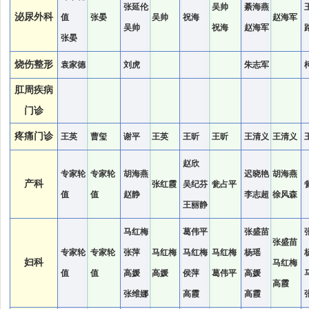
张延伦
吴帅
綦海燕
泌尿外科
值
张晏
吴帅
祝海
赵海军
吴帅
祝海
赵海军
张晏
烧伤整形
袁家德
刘虎
朱志军
肛周疾病
门诊
疼痛门诊
王英
曹玺
谢平
王英
王昕
王昕
王清义
王清义
赵欣
专家轮
专家轮
胡海燕
迟晓艳
胡海燕
产科
张红霞
吴纪芬
瓮占平
值
值
赵静
李志超
徐风森
王丽静
马红梅
葛伟平
张盛苗
张盛苗
专家轮
专家轮
张萍
马红梅
马红梅
马红梅
杨瑶
妇科
马红梅
值
值
高媛
高媛
侯萍
葛伟平
高媛
高霞
张维娜
高霞
高霞