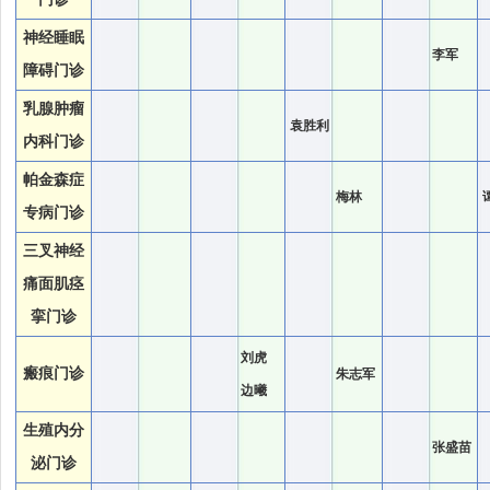
神经睡眠
李军
障碍门诊
乳腺肿瘤
袁胜利
内科门诊
帕金森症
梅林
专病门诊
三叉神经
痛面肌痉
挛门诊
刘虎
瘢痕门诊
朱志军
边曦
生殖内分
张盛苗
泌门诊