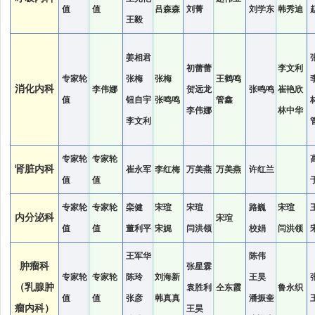
值
值
吕森森
刘菁
刘学东
韩秀迪
王毅
姜相君
初蕾蕾
李文利
专家轮
张梅
张梅
王鹤鸣
消化内科
李伟娜
贺远龙
张鸣鸣
崔艳欣
值
钮自宇
张鸣鸣
管鑫
李伟娜
林中华
李文利
专家轮
专家轮
肾脏内科
崔永军
李红梅
万美燕
万美燕
许红兰
值
值
专家轮
专家轮
栾健
宋瑄
宋瑄
路巍
宋瑄
内分泌科
宋瑄
值
值
董利平
宋娓
闫洪领
校娟
闫洪领
王军华
陈伟
肿瘤科
张星霖
专家轮
专家轮
陈玲
刘海新
王昊
（乳腺肿
袁胜利
仝东霞
鲁永织
值
值
张彦
韩真真
潘振奎
瘤内科）
王昊