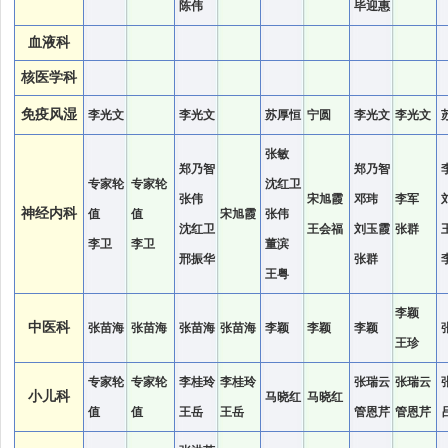
陈伟
毕迎惠
血液科
核医学科
免疫风湿
李光文
李光文
苏厚恒
宁圆
李光文
李光文
张敏
郑乃智
郑乃智
专家轮
专家轮
沈红卫
张伟
宋旭霞
邓玮
李军
神经内科
值
值
宋旭霞
张伟
沈红卫
王会福
刘玉霞
张群
李卫
李卫
董滨
邢振华
张群
王粤
李颖
中医科
张苗海
张苗海
张苗海
张苗海
李颖
李颖
李颖
王珍
专家轮
专家轮
李桂玲
李桂玲
张瑞云
张瑞云
小儿科
马晓红
马晓红
值
值
王岳
王岳
管恩芹
管恩芹