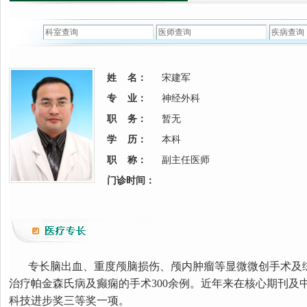
姓 名：
宋建军
专 业：
神经外科
职 务：
暂无
学 历：
本科
职 称：
副主任医师
门诊时间：
专长脑出血、重度颅脑损伤、颅内肿瘤等显微微创手术及
治疗帕金森氏病及癫痫的手术300余例。近年来在核心期刊及
科技进步奖三等奖一项。