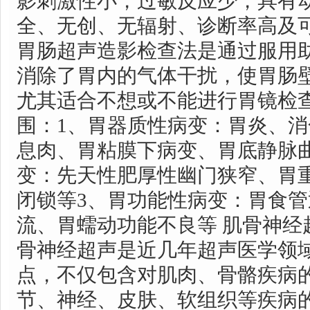
影刺激性小，过敏反应少，具有
全、无创、无辐射、诊断率高及
胃肠超声造影检查法是通过服用
消除了胃内的气体干扰，使胃肠
尤其适合不想或不能进行胃镜检
围：1、胃器质性病变：胃炎、
息肉、胃粘膜下病变、胃底静脉
变：先天性肥厚性幽门狭窄、胃
闭锁等3、胃功能性病变：胃食
流、胃蠕动功能不良等 肌骨神经
骨神经超声是近几年超声医学领
点，不仅包含对肌肉、骨骼疾病
节、神经、皮肤、软组织等疾病