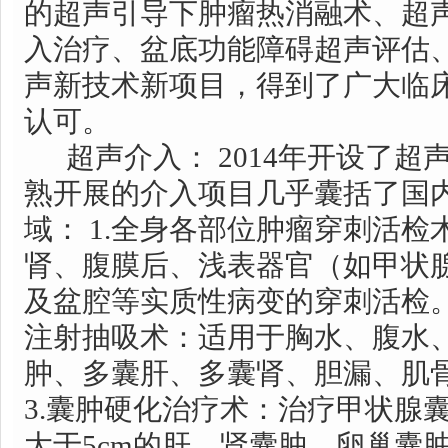
的超声引导下肿瘤热消融术、超
入治疗、盆底功能障碍超声评估
声新技术新项目，得到了广大临
认可。
超声介入： 2014年开设了超
熟开展的介入项目几乎囊括了国
域： 1.全身各部位肿瘤穿刺活
肾、腹膜后、浅表器官（如甲状
及盆腔等实质性病变的穿刺活检。
注射抽吸术：适用于胸水、腹水
肿、多囊肝、多囊肾、胆漏、肌
3.囊肿硬化治疗术：治疗甲状腺
大于5cm的肝、肾囊肿、卵巢囊肿