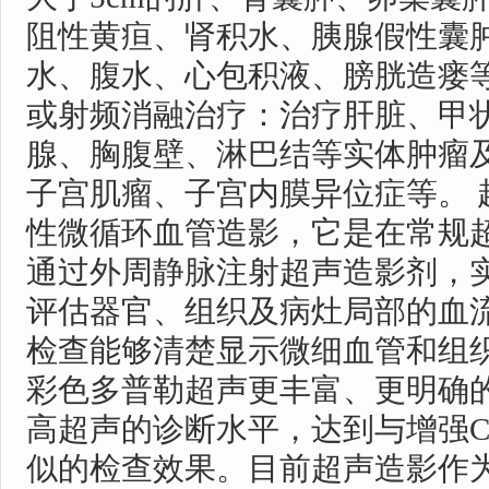
阻性黄疸、肾积水、胰腺假性囊
水、腹水、心包积液、膀胱造瘘等
或射频消融治疗：治疗肝脏、甲
腺、胸腹壁、淋巴结等实体肿瘤
子宫肌瘤、子宫内膜异位症等。 
性微循环血管造影，它是在常规
通过外周静脉注射超声造影剂，
评估器官、组织及病灶局部的血
检查能够清楚显示微细血管和组
彩色多普勒超声更丰富、更明确
高超声的诊断水平，达到与增强C
似的检查效果。目前超声造影作