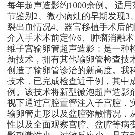
每年超声造影约1000余例。 适用
节鉴别2、微小病灶的早期发现3
裂出血情况4、器官移植手术后的
介入手术术前定位6、肿瘤消融术
维子宫输卵管超声造影：是一种
新技术，拥有其他输卵管检查技
创造了输卵管诊治的新高度。我科
技术，已完成检查近千例，其中成
例。该技术将新型微泡超声造影剂—
视下通过宫腔置管注入子宫腔，
输卵管走形以及盆腔弥散情况，
性以及全面观察宫腔、盆腔等病