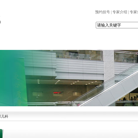
预约挂号
|
专家介绍
|
专家
党建园地
科室设置
患者服务
护理天地
科研园地
部儿科