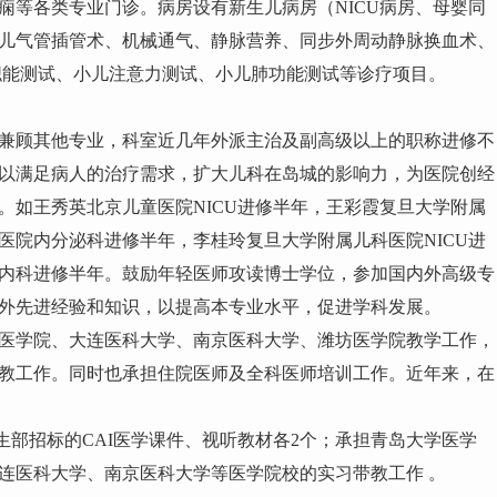
痫等各类专业门诊。病房设有新生儿病房（NICU病房、母婴同
儿气管插管术、机械通气、静脉营养、同步外周动静脉换血术、
儿职能测试、小儿注意力测试、小儿肺功能测试等诊疗项目。
兼顾其他专业，科室近几年外派主治及副高级以上的职称进修不
以满足病人的治疗需求，扩大儿科在岛城的影响力，为医院创经
。如王秀英北京儿童医院NICU进修半年，王彩霞复旦大学附属
济医院内分泌科进修半年，李桂玲复旦大学附属儿科医院NICU进
内科进修半年。鼓励年轻医师攻读博士学位，参加国内外高级专
内外先进经验和知识，以提高本专业水平，促进学科发展。
医学院、大连医科大学、南京医科大学、潍坊医学院教学工作，
教工作。同时也承担住院医师及全科医师培训工作。近年来，在
生部招标的CAI医学课件、视听教材各2个；承担青岛大学医学
连医科大学、南京医科大学等医学院校的实习带教工作 。