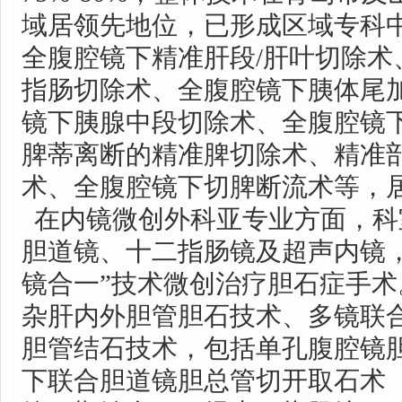
域居领先地位，已形成区域专科
全腹腔镜下精准肝段/肝叶切除术
指肠切除术、全腹腔镜下胰体尾
镜下胰腺中段切除术、全腹腔镜
脾蒂离断的精准脾切除术、精准
术、全腹腔镜下切脾断流术等，
在内镜微创外科亚专业方面，科
胆道镜、十二指肠镜及超声内镜，
镜合一”技术微创治疗胆石症手
杂肝内外胆管胆石技术、多镜联
胆管结石技术，包括单孔腹腔镜
下联合胆道镜胆总管切开取石术