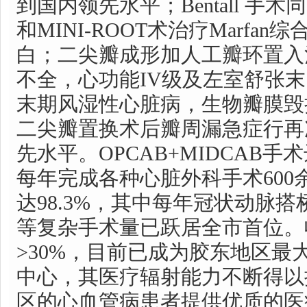
到国内领先水平；Bentall 手
和MINI-ROOT术治疗Marfa
白；二尖瓣成形加人工瓣环置入
不全，心功能IV级及左室舒张末
末期风湿性心脏病，生物瓣膜毁
二尖瓣置换术后瓣周漏急症行再
先水平。OPCAB+MIDCAB
每年完成各种心脏外科手术600
达98.3%，其中每年冠状动脉
等复杂手术量已跃居全市首位。
>30%，目前已成为胶东地区最
中心，其医疗辐射能力不断得以
区的心血管病患者提供优质的医