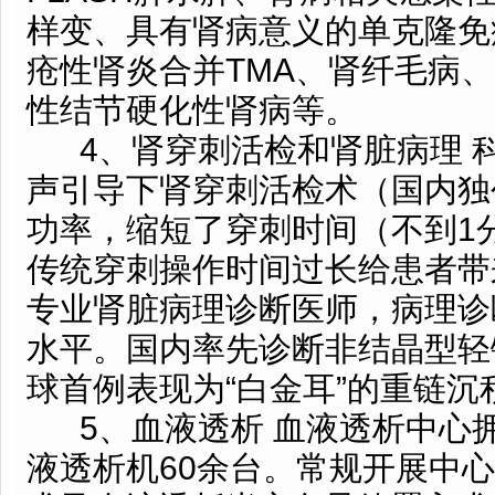
样变、具有肾病意义的单克隆免
疮性肾炎合并TMA、肾纤毛病
性结节硬化性肾病等。
4、肾穿刺活检和肾脏病理 
声引导下肾穿刺活检术（国内独
功率，缩短了穿刺时间（不到1
传统穿刺操作时间过长给患者带
专业肾脏病理诊断医师，病理诊
水平。国内率先诊断非结晶型轻
球首例表现为“白金耳”的重链沉
5、血液透析 血液透析中心拥
液透析机60余台。常规开展中