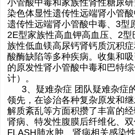
小管酸中毒和家族性肾性糖尿研
染色体显性遗传性远端肾小管酸
遗传性远端肾小管酸中毒、3型
2E型家族性高血钾高血压、2
族性低血镁高尿钙肾钙质沉积症和
酸酶缺陷等多种疾病。收集和吸
的原发性肾小管酸中毒和巴特综
计）。
3、疑难杂症 团队疑难杂症
领先，在诊治各种复杂原发和继
解质紊乱等方面积攒了丰富的经验
肾病、特发性腹膜后纤维化、双
FLASH肺水肿、肾病相关感染