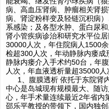
能衰竭、继发性肾小球疾病（狼
病、高血压肾病、肿瘤相关肾损
病、肾淀粉样变及轻链沉积病）
系感染；及各型水肿、蛋白尿和
肾小管疾病诊治和研究水平位居
30000人次，年住院病人150
检超300人次，年动静脉内瘘成
静脉内瘘介入手术约50台，年腹
人次，年血液透析量超35000人
1、腹膜透析 依托于东院肾
中心是岛城现有规模最大、随访
心，年手术量连续最近2年省内
邵乐平教授的带领下，国内独创