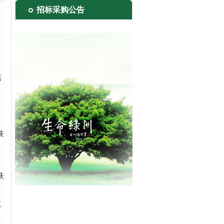
招标采购公告
第
。
肤
肤
立