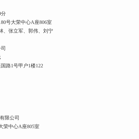
0分
0号大荣中心A座806室
林、张立军、郭伟、刘宁
公司
元
路1号甲户1楼122
询有限公司
大荣中心A座805室